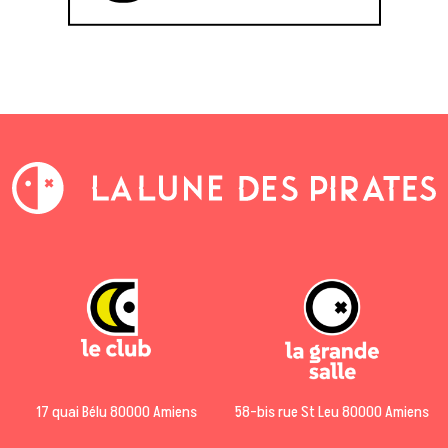
17 quai Bélu 80000 Amiens
58-bis rue St Leu 80000 Amiens