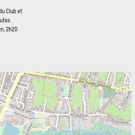
du Club et
nutes
en, 2h20