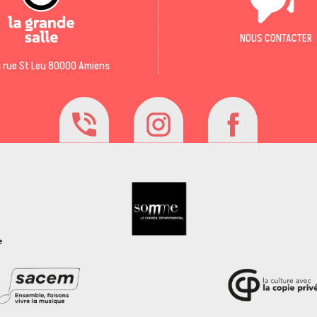
NOUS CONTACTER
 rue St Leu 80000 Amiens