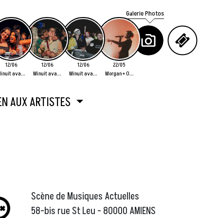
Galerie Photos
12/06
12/06
12/06
22/05
inuit ava...
Minuit ava...
Minuit ava...
Morgan + O...
EN AUX ARTISTES
Scène de Musiques Actuelles
58-bis rue St Leu - 80000 AMIENS