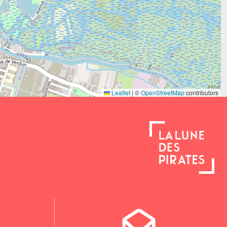
Leaflet
|
©
OpenStreetMap
contributors