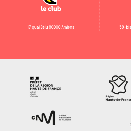
17 quai Bélu 80000 Amiens
58-bis