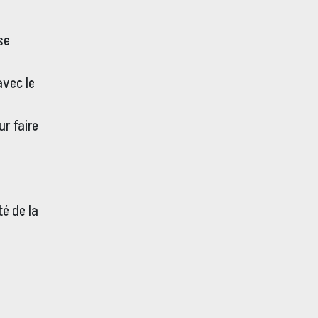
se
vec le
,
ur faire
té de la