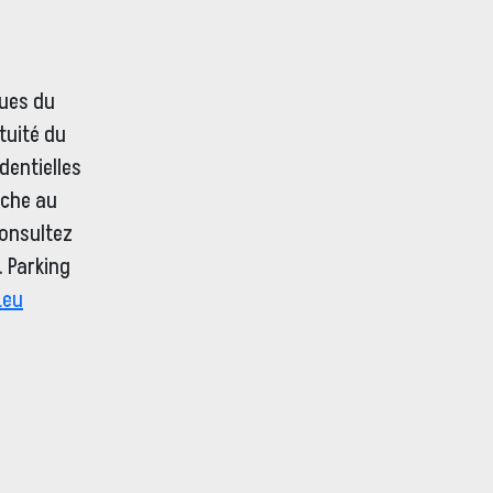
rues du
tuité du
dentielles
nche au
consultez
. Parking
Leu