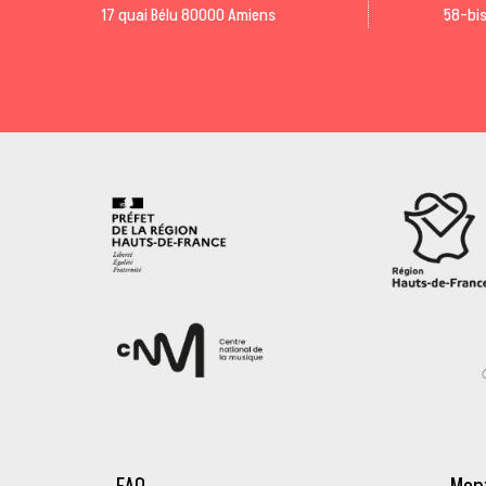
17 quai Bélu 80000 Amiens
58-bis