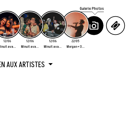
Galerie Photos
12/06
12/06
12/06
22/05
inuit ava...
Minuit ava...
Minuit ava...
Morgan + O...
EN AUX ARTISTES