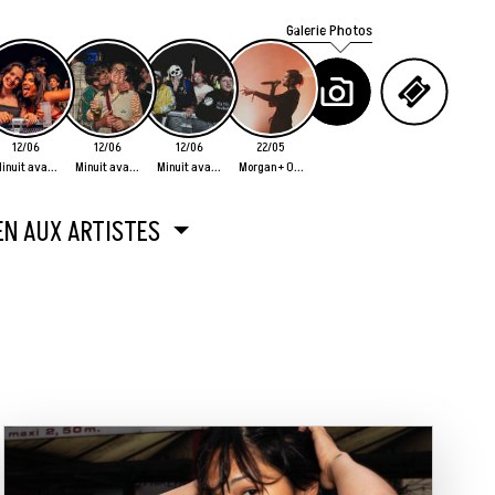
Galerie Photos
12/06
12/06
12/06
22/05
inuit ava...
Minuit ava...
Minuit ava...
Morgan + O...
EN AUX ARTISTES