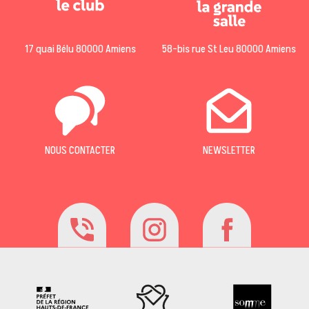
17 quai Bélu 80000 Amiens
58-bis rue St Leu 80000 Amiens
NOUS CONTACTER
NEWSLETTER