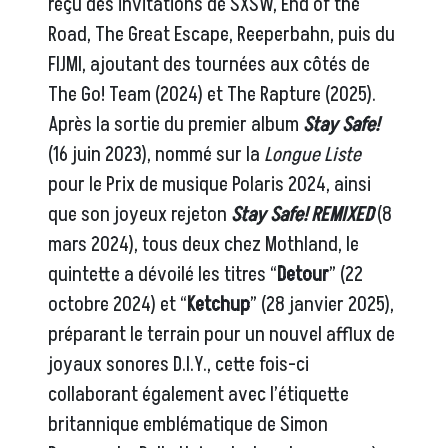
reçu des invitations de SXSW, End of the
Road, The Great Escape, Reeperbahn, puis du
FIJMl, ajoutant des tournées aux côtés de
The Go! Team (2024) et The Rapture (2025).
Après la sortie du premier album
Stay Safe!
(16 juin 2023), nommé sur la
Longue Liste
pour le Prix de musique Polaris 2024, ainsi
que son joyeux rejeton
Stay Safe! REMIXED
(8
mars 2024), tous deux chez Mothland, le
quintette a dévoilé les titres “
Detour
” (22
octobre 2024) et “
Ketchup
” (28 janvier 2025),
préparant le terrain pour un nouvel afflux de
joyaux sonores D.I.Y., cette fois-ci
collaborant également avec l’étiquette
britannique emblématique de Simon