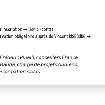
sur inscription ➡️ Lien ci-contre
réservation obligatoire auprès de Vincent RISBOURG ➡️
́𝘥𝘦́𝘳𝘪𝘤 𝘗𝘪𝘯𝘦𝘭𝘭𝘪, 𝘤𝘰𝘯𝘴𝘦𝘪𝘭𝘭𝘦𝘳𝘴 𝘍𝘳𝘢𝘯𝘤𝘦
 𝘉𝘢𝘶𝘥𝘦, 𝘤𝘩𝘢𝘳𝘨𝘦́ 𝘥𝘦 𝘱𝘳𝘰𝘫𝘦𝘵𝘴 𝘈𝘶𝘥𝘪𝘦𝘯𝘴,
 𝘧𝘰𝘳𝘮𝘢𝘵𝘪𝘰𝘯 𝘈𝘧𝘥𝘢𝘴