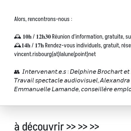
Alors, rencontrons-nous :
🕰️ 𝟏𝟎𝐡 / 𝟏𝟐𝐡𝟑𝟎 Réunion d’information, gratuite, 
🕰️𝟏𝟒𝐡 / 𝟏𝟕𝐡 Rendez-vous individuels, gratuit, 
vincent.risbourg(at)lalune(point)net
👥 𝘐𝘯𝘵𝘦𝘳𝘷𝘦𝘯𝘢𝘯𝘵.𝘦.𝘴 : 𝘋𝘦𝘭𝘱𝘩𝘪𝘯𝘦 𝘉𝘳𝘰𝘤𝘩𝘢𝘳𝘵 𝘦𝘵 𝘍𝘳
𝘛𝘳𝘢𝘷𝘢𝘪𝘭 𝘴𝘱𝘦𝘤𝘵𝘢𝘤𝘭𝘦 𝘢𝘶𝘥𝘪𝘰𝘷𝘪𝘴𝘶𝘦𝘭, 𝘈𝘭𝘦𝘹𝘢𝘯𝘥𝘳
𝘌𝘮𝘮𝘢𝘯𝘶𝘦𝘭𝘭𝘦 𝘓𝘢𝘮𝘢𝘯𝘥𝘦, 𝘤𝘰𝘯𝘴𝘦𝘪𝘭𝘭𝘦̀𝘳𝘦 𝘦𝘮𝘱𝘭𝘰
à découvrir >> >> >>