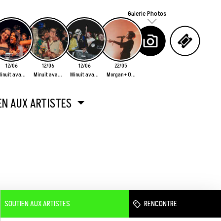
Galerie Photos
12/06
12/06
12/06
22/05
inuit ava...
Minuit ava...
Minuit ava...
Morgan + O...
EN AUX ARTISTES
SOUTIEN AUX ARTISTES
RENCONTRE