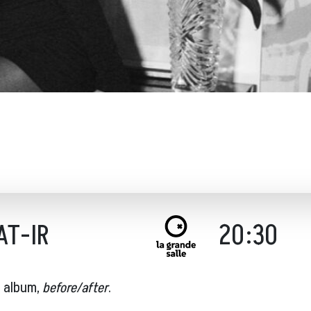
 AT-IR
20:30
l album,
before/after
.