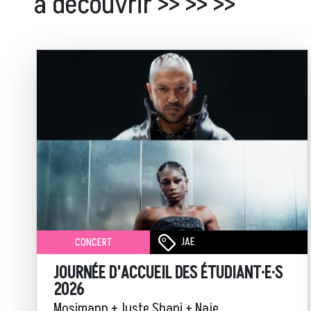
à découvrir >> >> >>
JAE
CONCERT
JOURNÉE D'ACCUEIL DES ÉTUDIANT·E·S
2026
Mosimann + Juste Shani + Naje