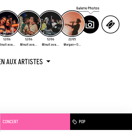
Galerie Photos
12/06
12/06
12/06
22/05
inuit ava...
Minuit ava...
Minuit ava...
Morgan + O...
EN AUX ARTISTES
CONCERT
POP