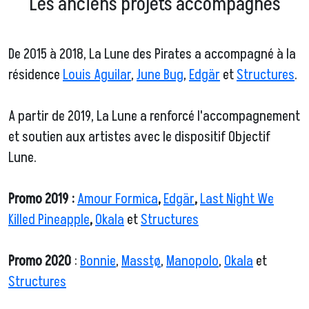
Les anciens projets accompagnés
De 2015 à 2018, La Lune des Pirates a accompagné à la
résidence
Louis Aguilar
,
June Bug
,
Edgär
et
Structures
.
A partir de 2019, La Lune a renforcé l'accompagnement
et soutien aux artistes avec le dispositif Objectif
Lune.
Promo 2019 :
Amour Formica
,
Edgär
,
Last Night We
Killed Pineapple
,
Okala
et
Structures
Promo 2020
:
Bonnie
,
Masstø
,
Manopolo
,
Okala
et
Structures