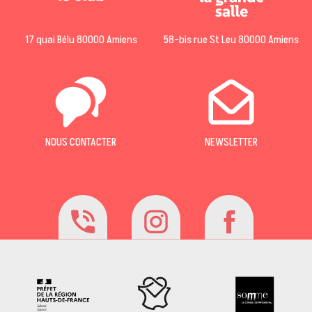
17 quai Bélu 80000 Amiens
58-bis rue St Leu 80000 Amiens
NOUS CONTACTER
NEWSLETTER