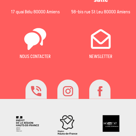
17 quai Bélu 80000 Amiens
58-bis rue St Leu 80000 Amiens
NOUS CONTACTER
NEWSLETTER